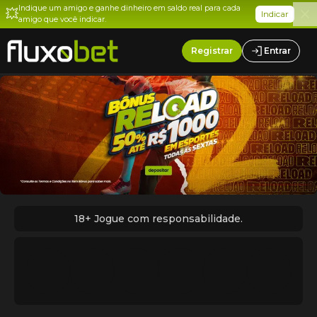
Indique um amigo e ganhe dinheiro em saldo real para cada
💥
Indicar
amigo que você indicar.
Registrar
Entrar
18+ Jogue com responsabilidade.