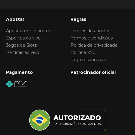
Apostar
Regras
Apostas em esportes
Termos de apostas
Esportes ao vivo
Termos e condições
Jogos de Slots
Política de privacidade
Partidas ao vivo
Política KYC
Jogo responsável
Pagamento
Patrocinador oficial