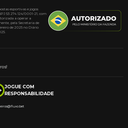
ostas esportivas e jogos
NPJ 53.274.124/0001-21, com
torizada a operar a
mente, pela Secretaria de
ereiro de 2025 no Diário
025.
ros!
JOGUE COM
RESPONSABILIDADE
eiros
@
fluxo.bet