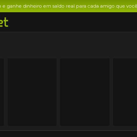
e ganhe dinheiro em saldo real para cada amigo que você 