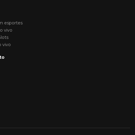
m esportes
o vivo
lots
o vivo
to