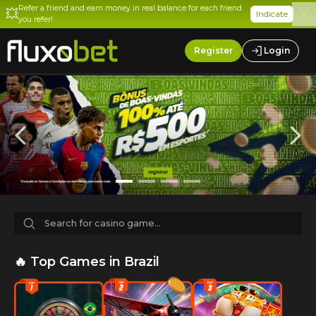
Refer a friend and earn money in real balance for each friend
💥
Indicate
you refer!
Register
Login
🔥 Top Games in Brazil