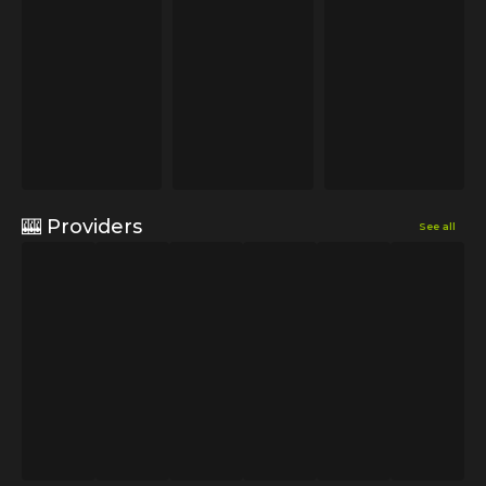
🎰
Providers
See all