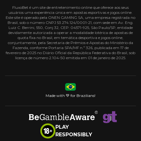
FluxoBet
é um site de entretenimento online que oferece aos seus
usuários uma experiência única em apostas esportivas e jogos online.
Este site é operado pela ONEN GAMING SA, uma empresa registrada no
Brasil, sob o número CNPJ 53.274.124/0001-21, com sede em Av. Eng.
Luiz C. Berrini, 550, Conj 32, CEP: 04571-925, São Paulo/SP, entidade
devidamente autorizada a operar a modalidade lotérica de apostas de
quota fixa no Brasil, em temática desportiva e jogos online,
conjuntamente, pela Secretaria de Prêmios e Apostas do Ministério da
Fazenda, conforme Portaria SPA/MF n.º 326, publicada em 17 de
fevereiro de 2025 no Diário Oficial da República Federativa do Brasil, sob
licença de número 2.104-50 emitida em 01 de janeiro de 2025.
Made with 💚 for Brazilians!
PLAY
RESPONSIBLY