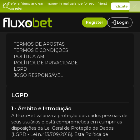
Refer a friend and earn money in real balance for each friend
💥
Indicate
you refer!
Register
Login
TERMOS DE APOSTAS
TERMOS E CONDIÇÕES
POLÍTICA AML
POLÍTICA DE PRIVACIDADE
LGPD
JOGO RESPONSÁVEL
LGPD
1 - Âmbito e Introdução
A
FluxoBet
valoriza a proteção dos dados pessoais de
seus usuários e está comprometida em cumprir as
disposições da Lei Geral de Proteção de Dados
(LGPD - Lei n.º 13.709/2018). Esta Política de