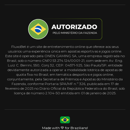
FluxoBet
é um site de entretenimento online que oferece aos seus
usuários uma experiência única em apostas esportivas e jogos online.
Este site é operado pela ONEN GAMING SA, uma empresa registrada no
Brasil, sob o número CNPJ 53.274.124/0001-21, com sede em Av. Eng.
Luiz C. Berrini, 550, Conj 32, CEP: 04571-925, São Paulo/SP, entidade
devidamente autorizada a operar a modalidade lotérica de apostas de
quota fixa no Brasil, em temática desportiva e jogos online,
conjuntamente, pela Secretaria de Prêmios e Apostas do Ministério da
Fazenda, conforme Portaria SPA/MF n.º 326, publicada em 17 de
fevereiro de 2025 no Diário Oficial da República Federativa do Brasil, sob
licença de número 2.104-50 emitida em 01 de janeiro de 2025.
Made with 💚 for Brazilians!