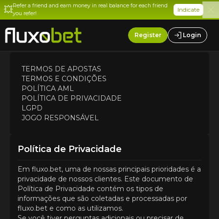
Refer a friend and earn money in real balance for each friend
💥
Indicate
you refer!
Register
Login
TERMOS DE APOSTAS
TERMOS E CONDIÇÕES
POLÍTICA AML
POLÍTICA DE PRIVACIDADE
LGPD
JOGO RESPONSÁVEL
Política de Privacidade
Em
fluxo.bet
, uma de nossas principais prioridades é a
privacidade de nossos clientes. Este documento de
Política de Privacidade contém os tipos de
informações que são coletadas e processadas por
fluxo.bet
e como as utilizamos.
Se você tiver perguntas adicionais ou precisar de