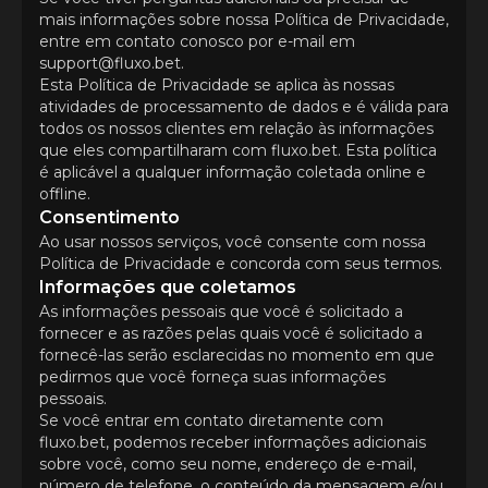
mais informações sobre nossa Política de Privacidade,
entre em contato conosco por e-mail em
support@
fluxo.bet
.
Esta Política de Privacidade se aplica às nossas
atividades de processamento de dados e é válida para
todos os nossos clientes em relação às informações
que eles compartilharam com
fluxo.bet
. Esta política
é aplicável a qualquer informação coletada online e
offline.
Consentimento
Ao usar nossos serviços, você consente com nossa
Política de Privacidade e concorda com seus termos.
Informações que coletamos
As informações pessoais que você é solicitado a
fornecer e as razões pelas quais você é solicitado a
fornecê-las serão esclarecidas no momento em que
pedirmos que você forneça suas informações
pessoais.
Se você entrar em contato diretamente com
fluxo.bet
, podemos receber informações adicionais
sobre você, como seu nome, endereço de e-mail,
número de telefone, o conteúdo da mensagem e/ou