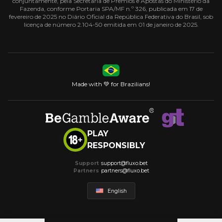
conjuntamente, pela Secretaria de Prêmios e Apostas do Ministério da
Fazenda, conforme Portaria SPA/MF n.º 326, publicada em 17 de
fevereiro de 2025 no Diário Oficial da República Federativa do Brasil, sob
licença de número 2.104-50 emitida em 01 de janeiro de 2025.
Made with 💚 for Brazilians!
PLAY
RESPONSIBLY
Support
support
@
fluxo.bet
Partners
partners
@
fluxo.bet
English