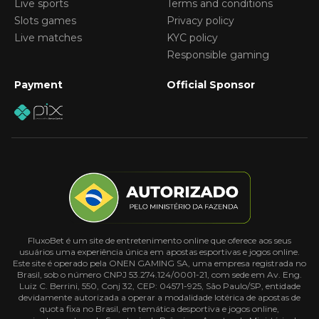
Live sports
Terms and conditions
Slots games
Privacy policy
Live matches
KYC policy
Responsible gaming
Payment
Official Sponsor
FluxoBet
é um site de entretenimento online que oferece aos seus
usuários uma experiência única em apostas esportivas e jogos online.
Este site é operado pela ONEN GAMING SA, uma empresa registrada no
Brasil, sob o número CNPJ 53.274.124/0001-21, com sede em Av. Eng.
Luiz C. Berrini, 550, Conj 32, CEP: 04571-925, São Paulo/SP, entidade
devidamente autorizada a operar a modalidade lotérica de apostas de
quota fixa no Brasil, em temática desportiva e jogos online,