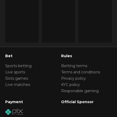
Bet
Rules
Sports betting
Betting terms
Live sports
Terms and conditions
Slots games
Privacy policy
Live matches
KYC policy
Responsible gaming
Payment
Official Sponsor