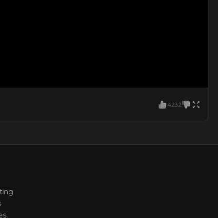
4232
ting
s
es